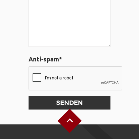
Anti-spam*
Oben auf der Seite