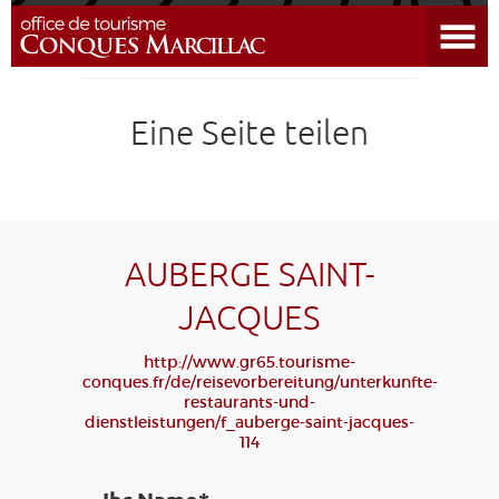
Menü öffnen
CONQUES
Eine Seite teilen
JAKOBSWEG
REISEVORBEREITUNG
ANREISE
AUBERGE SAINT-
JACQUES
BILDUNGSREISEN
GRUPPEN
PRESSE
OFFIZIELLE SEITE
http://www.gr65.tourisme-
GRANDS SITES OCCITANIE
conques.fr/de/reisevorbereitung/unterkunfte-
MEINE
restaurants-und-
dienstleistungen/f_auberge-saint-jacques-
AUSWAHL
114
ZUGANG FÜR SEHBEHINDERT
DE