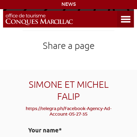
NEWS
Open the Menu
CONQUES
Share a page
THE ROUTE TO COMPOSTELA
PREPARING MY STAY
ACCESS
SIMONE ET MICHEL
FALIP
LEARNING
GROUPS
PRESS
HOME PAGE
https://telegra.ph/Facebook-Agency-Ad-
GRANDS SITES OCCITANIE
Account-05-27-35
MY SELECTION
Your name*