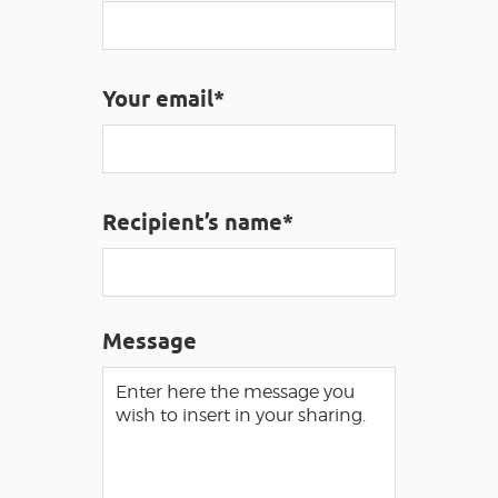
VISUALLY IMPAIRED ACCESS
EN
AVEYRON VIVRE VRAI
Your email*
Recipient’s name*
Message