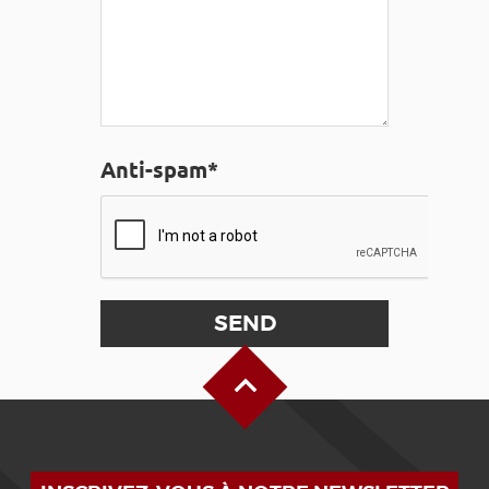
Anti-spam*
Back to Top