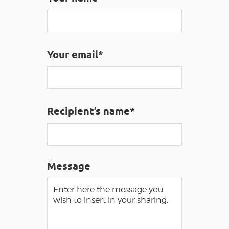
VISUALLY IMPAIRED ACCESS
EN
AVEYRON VIVRE VRAI
Your email*
Recipient’s name*
Message