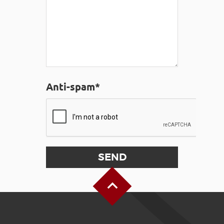
Anti-spam*
Back to Top