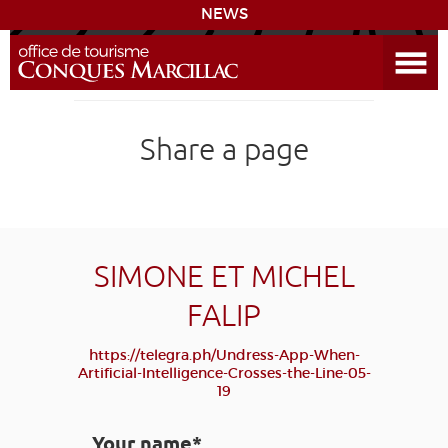
Open the Menu
CONQUES
Share a page
THE ROUTE TO COMPOSTELA
PREPARING MY STAY
ACCESS
SIMONE ET MICHEL
FALIP
LEARNING
GROUPS
PRESS
HOME PAGE
https://telegra.ph/Undress-App-When-
GRANDS SITES OCCITANIE
Artificial-Intelligence-Crosses-the-Line-05-
MY SELECTION
19
Your name*