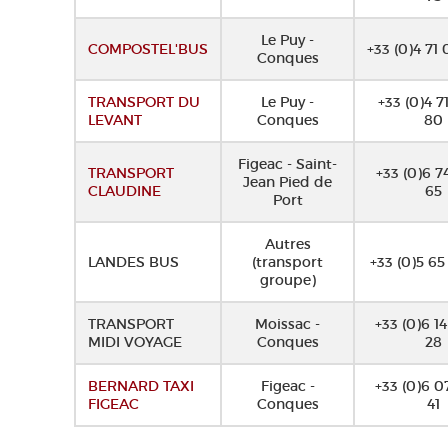
Le Puy -
COMPOSTEL'BUS
+33 (0)4 71 
Conques
TRANSPORT DU
Le Puy -
+33 (0)4 7
LEVANT
Conques
80
Figeac - Saint-
TRANSPORT
+33 (0)6 7
Jean Pied de
CLAUDINE
65
Port
Autres
LANDES BUS
(transport
+33 (0)5 65 
groupe)
TRANSPORT
Moissac -
+33 (0)6 1
MIDI VOYAGE
Conques
28
BERNARD TAXI
Figeac -
+33 (0)6 0
FIGEAC
Conques
41