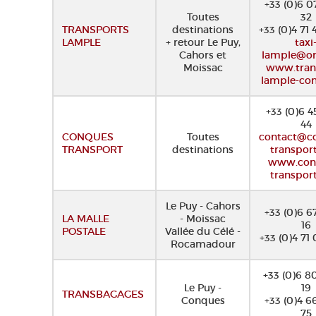
+33 (0)6 0
Toutes
32
TRANSPORTS
destinations
+33 (0)4 71 
LAMPLE
+ retour Le Puy,
taxi
Cahors et
lample@or
Moissac
www.tran
lample-con
+33 (0)6 4
44
CONQUES
Toutes
contact@c
TRANSPORT
destinations
transpor
www.con
transpor
Le Puy - Cahors
+33 (0)6 6
LA MALLE
- Moissac
16
POSTALE
Vallée du Célé -
+33 (0)4 71 
Rocamadour
+33 (0)6 8
Le Puy -
19
TRANSBAGAGES
Conques
+33 (0)4 6
75