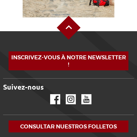
Alto de la página
INSCRIVEZ-VOUS À NOTRE NEWSLETTER
!
Suivez-nous
Facebook
Instagram
YouTube
CONSULTAR NUESTROS FOLLETOS