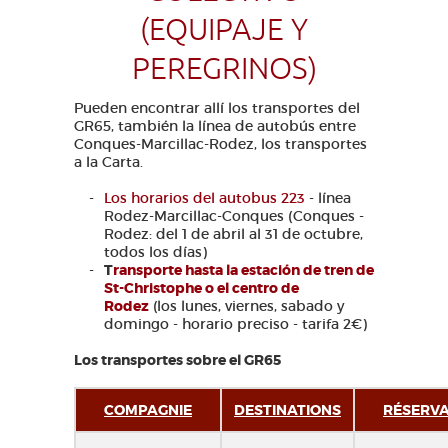
(EQUIPAJE Y
PEREGRINOS)
Pueden encontrar allí los transportes del
GR65, también la línea de autobús entre
Conques-Marcillac-Rodez, los transportes
a la Carta.
Los horarios del autobus 223
- línea
Rodez-Marcillac-Conques (Conques -
Rodez: del 1 de abril al 31 de octubre,
todos los días)
T
ransporte hasta la estación de tren de
St-Christophe o el centro de
Rodez
(los lunes, viernes, sabado y
domingo - horario preciso - tarifa 2€)
Los transportes sobre el GR65
COMPAGNIE
DESTINATIONS
RÉSERVA