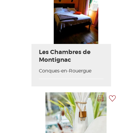
Foto anterior
Foto siguiente
Les Chambres de
Montignac
Conques-en-Rouergue
Imprimir la hoja
Añadir a mi selección
Foto anterior
Foto siguiente