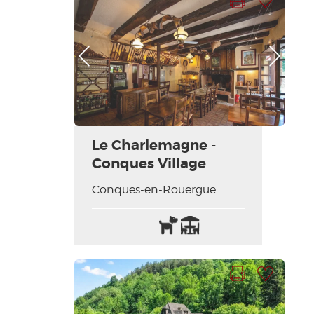
Foto anterior
Foto siguiente
Le Charlemagne -
Conques Village
Conques-en-Rouergue
Animales
Terraza
aceptados
Imprimir la hoja
Añadir a mi selección