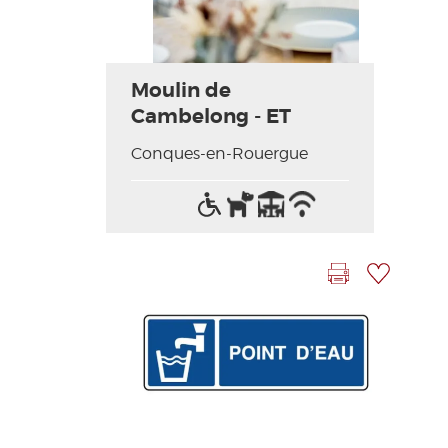
Moulin de
Cambelong - ET
Conques-en-Rouergue
Acceso
Animales
Terraza
Wifi
para
aceptados
/
discapacitados
Internet
Imprimir la hoja
Añadir a mi selección