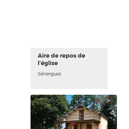
Aire de repos de
l'église
Sénergues
Imprimir la hoja
Añadir a mi selección