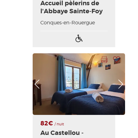
Accueil pèlerins de
l'Abbaye Sainte-Foy
Conques-en-Rouergue
Acceso
para
discapacitados
Imprimir la hoja
Añadir a mi selección
Foto anterior
Foto siguiente
82€
/ nuit
Au Castellou -