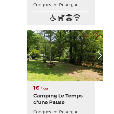
Conques-en-Rouergue
Acceso
Animales
Terraza
Wifi
para
aceptados
/
discapacitados
Internet
Imprimir la hoja
Añadir a mi selección
Foto anterior
Foto siguiente
1€
/ jour
Camping Le Temps
d'une Pause
Conques-en-Rouergue