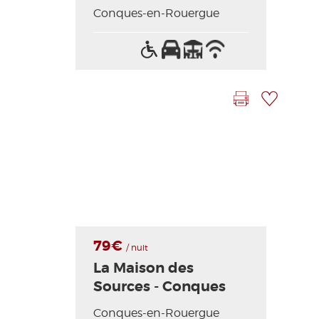
Conques-en-Rouergue
Acceso
Parking
Terraza
Wifi
para
/
discapacitados
Internet
Imprimir la hoja
Añadir a mi selección
79€
/ nuit
La Maison des
Sources - Conques
Conques-en-Rouergue