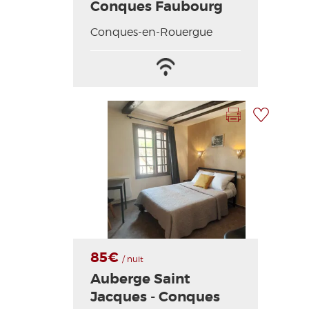
Conques Faubourg
Conques-en-Rouergue
Wifi
Sábanas
/
y
Internet
ropa
blanca
Imprimir la hoja
Añadir a mi selección
incluidas
Foto anterior
Foto siguiente
85€
/ nuit
Auberge Saint
Jacques - Conques