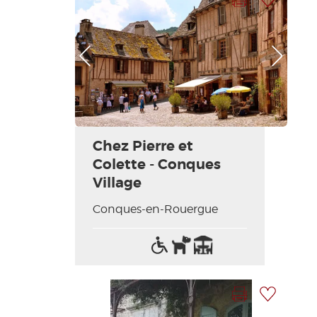
Foto anterior
Foto siguiente
Chez Pierre et
Colette - Conques
Village
Conques-en-Rouergue
Acceso
Animales
Terraza
para
aceptados
discapacitados
Imprimir la hoja
Añadir a mi selección