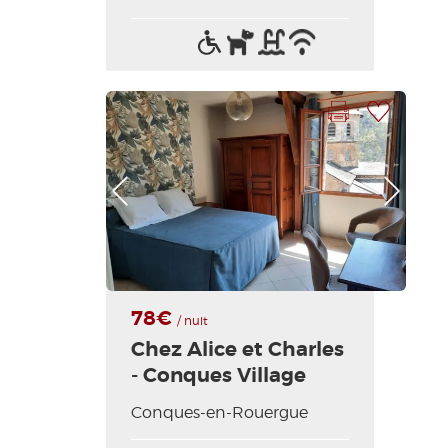
Acceso
Animales
Piscina
Wifi
para
aceptados
/
discapacitados
Internet
Imprimir la hoja
Añadir a mi selección
Foto anterior
Foto siguiente
78€
/ nuit
Chez Alice et Charles
- Conques Village
Conques-en-Rouergue