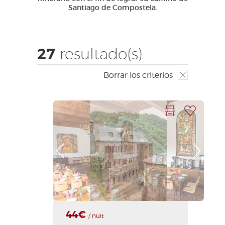
Santiago de Compostela.
AVEYRON VIVRE VRAI
27
resultado(s)
Borrar los criterios
Imprimir la hoja
Añadir a mi selección
Foto anterior
Foto siguiente
44€
/ nuit