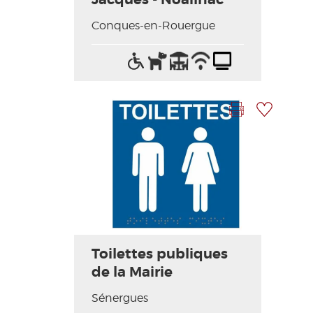
Conques-en-Rouergue
Acceso
Animales
Terraza
Wifi
Televisión
para
aceptados
/
discapacitados
Internet
Imprimir la hoja
Añadir a mi selección
Toilettes publiques
de la Mairie
Sénergues