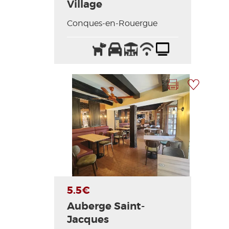
Village
Conques-en-Rouergue
Animales
Parking
Terraza
Wifi
Televisión
aceptados
/
Internet
Imprimir la hoja
Añadir a mi selección
Foto anterior
Foto siguiente
5.5€
Auberge Saint-
Jacques