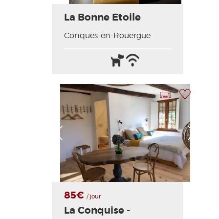
La Bonne Etoile
Conques-en-Rouergue
Animales
Wifi
aceptados
/
Internet
Imprimir la hoja
Añadir a mi selección
Foto anterior
Foto siguiente
85€
/ jour
La Conquise -