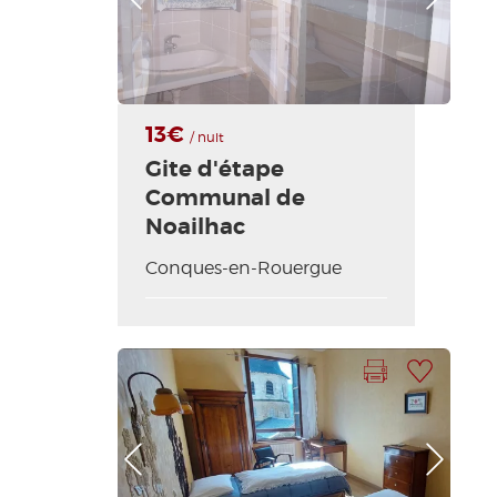
13€
/ nuit
Gite d'étape
Communal de
Noailhac
Conques-en-Rouergue
Imprimir la hoja
Añadir a mi selección
Foto anterior
Foto siguiente