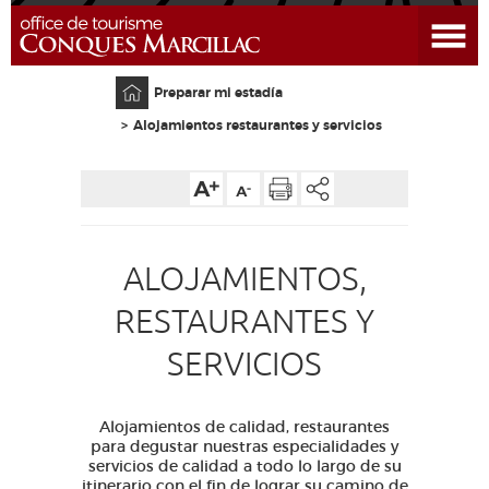
Abrir el menú
CONQUES
Página principal
Preparar mi estadía
Alojamientos restaurantes y servicios
CAMINO DE COMPOSTELA
PREPARAR MI ESTADÍA
ACCESSO
ALOJAMIENTOS,
RESTAURANTES Y
EDUCATIVO
GRUPO
PRENSA
PÁGINA WEB PRINCIPAL
SERVICIOS
GRANDS SITES OCCITANIE
MI SELECCIÓN
Alojamientos de calidad, restaurantes
para degustar nuestras especialidades y
servicios de calidad a todo lo largo de su
ACCESO PARA DISCAPACITADOS
ES
itinerario con el fin de lograr su camino de