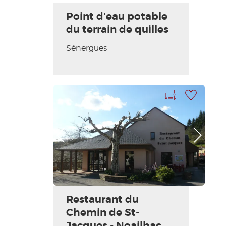
Point d'eau potable
du terrain de quilles
Sénergues
Imprimir la hoja
Añadir a mi selección
Foto anterior
Foto siguiente
Restaurant du
Chemin de St-
Jacques - Noailhac