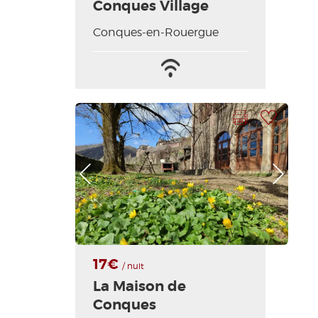
Conques Village
Conques-en-Rouergue
Wifi
Sábanas
/
y
Internet
ropa
blanca
Imprimir la hoja
Añadir a mi selección
incluidas
Foto anterior
Foto siguiente
17€
/ nuit
La Maison de
Conques