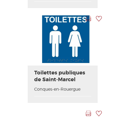
Imprimir la hoja
Añadir a mi selección
Toilettes publiques
de Saint-Marcel
Conques-en-Rouergue
Imprimir la hoja
Añadir a mi selección