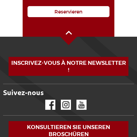
Reservieren
Oben auf der Seite
INSCRIVEZ-VOUS À NOTRE NEWSLETTER
!
Suivez-nous
Facebook
Instagram
YouTube
KONSULTIEREN SIE UNSEREN
BROSCHÜREN