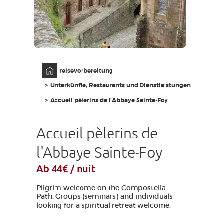
AVEYRON VIVRE VRAI
Anfangsseite
reisevorbereitung
Unterkünfte, Restaurants und Dienstleistungen
Accueil pèlerins de l'Abbaye Sainte-Foy
Accueil pèlerins de
l'Abbaye Sainte-Foy
Ab 44€ / nuit
Pilgrim welcome on the Compostella
Path. Groups (seminars) and individuals
looking for a spiritual retreat welcome.