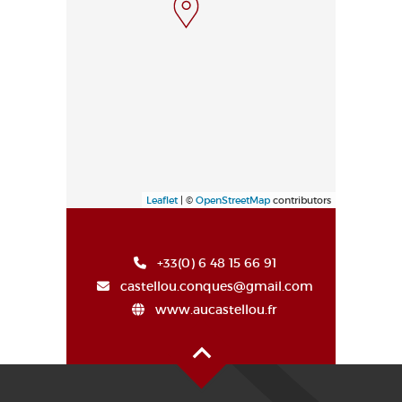
Leaflet
| ©
OpenStreetMap
contributors
+33(0) 6 48 15 66 91
castellou.conques@gmail.com
www.aucastellou.fr
Oben auf der Seite