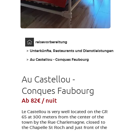
AVEYRON VIVRE VRAI
Anfangsseite
reisevorbereitung
Unterkünfte, Restaurants und Dienstleistungen
Au Castellou - Conques Faubourg
Au Castellou -
Conques Faubourg
Ab 82€ / nuit
Le Castellou is very well located on the GR
65 at 300 meters from the center of the
town by the Rue Charlemagne, closed to
the Chapelle St Roch and just front of the