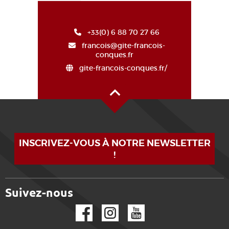
+33(0) 6 88 70 27 66
francois@gite-francois-
conques.fr
gite-francois-conques.fr/
Oben auf der Seite
INSCRIVEZ-VOUS À NOTRE NEWSLETTER
!
Suivez-nous
Facebook
Instagram
YouTube