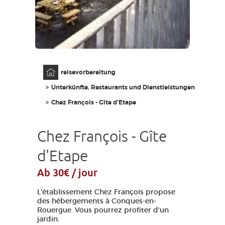
AVEYRON VIVRE VRAI
Anfangsseite
reisevorbereitung
Unterkünfte, Restaurants und Dienstleistungen
Chez François - Gîte d'Etape
Chez François - Gîte
d'Etape
Ab 30€ / jour
L'établissement Chez François propose
des hébergements à Conques-en-
Rouergue. Vous pourrez profiter d'un
jardin.