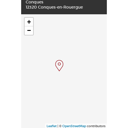
Conques
12320 Conques-en-Rouergue
+
−
Leaflet
| ©
OpenStreetMap
contributors