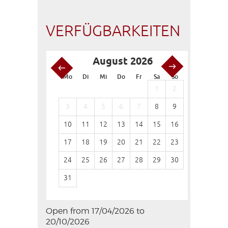
VERFÜGBARKEITEN
August 2026
S
Mo
Di
Mi
Do
Fr
Sa
So
Mo
Di
1
2
1
3
4
5
6
7
8
9
7
8
10
11
12
13
14
15
16
14
15
17
18
19
20
21
22
23
21
22
24
25
26
27
28
29
30
28
29
31
Open from 17/04/2026 to
20/10/2026