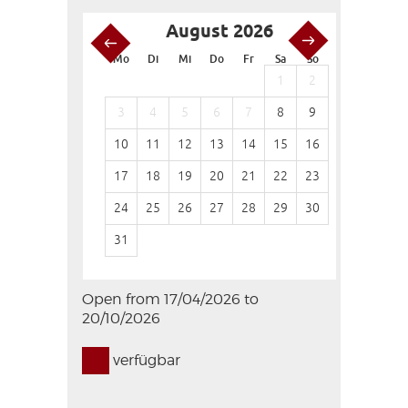
August 2026
S
Mo
Di
Mi
Do
Fr
Sa
So
Mo
Di
1
2
1
3
4
5
6
7
8
9
7
8
10
11
12
13
14
15
16
14
15
17
18
19
20
21
22
23
21
22
24
25
26
27
28
29
30
28
29
31
Open from 17/04/2026 to
20/10/2026
verfügbar