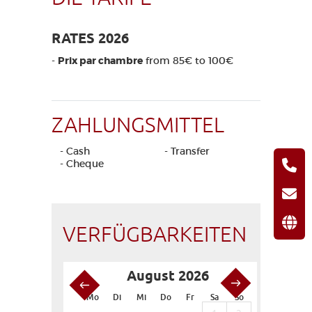
RATES 2026
-
Prix par chambre
from 85€ to 100€
ZAHLUNGSMITTEL
- Cash
- Transfer
- Cheque
VERFÜGBARKEITEN
August 2026
S
Mo
Di
Mi
Do
Fr
Sa
So
Mo
Di