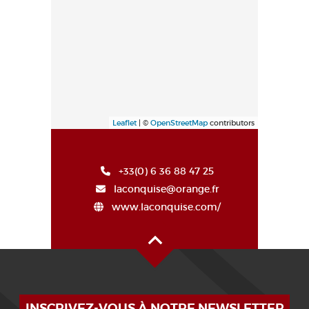
Leaflet
| ©
OpenStreetMap
contributors
+33(0) 6 36 88 47 25
laconquise@orange.fr
www.laconquise.com/
Oben auf der Seite
INSCRIVEZ-VOUS À NOTRE NEWSLETTER