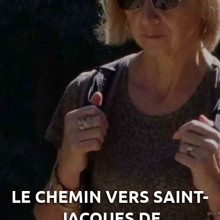
ACCÈS MALVOYANT
FR
AVEYRON VIVRE VRAI
LE CHEMIN VERS SAINT-
JACQUES DE