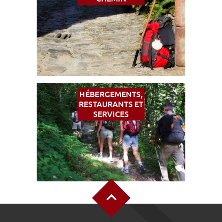
ACCÈS MALVOYANT
FR
AVEYRON VIVRE VRAI
HÉBERGEMENTS,
RESTAURANTS ET
SERVICES
Haut de page