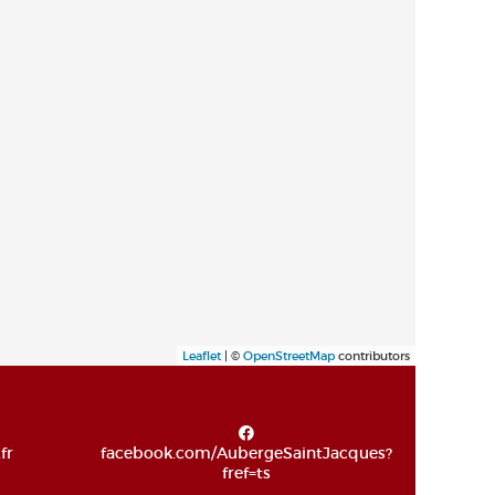
Leaflet
| ©
OpenStreetMap
contributors
fr
facebook.com/AubergeSaintJacques?
fref=ts