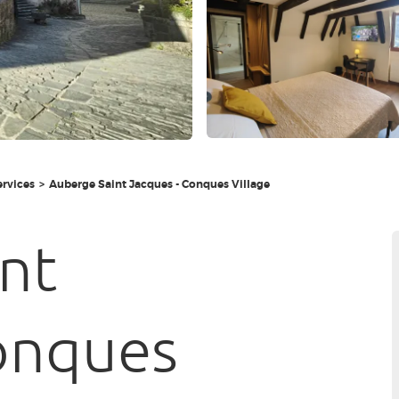
ervices
Auberge Saint Jacques - Conques Village
nt
onques