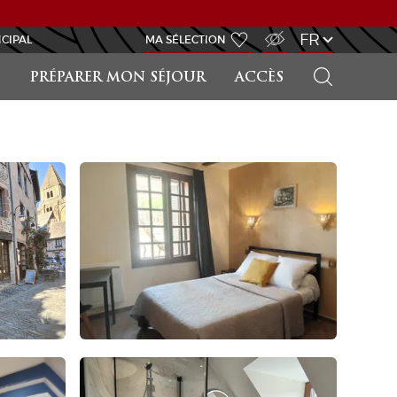
ACCÈS MALVOYANT
FR
NCIPAL
MA SÉLECTION
RECHERCHER
E
PRÉPARER MON SÉJOUR
ACCÈS